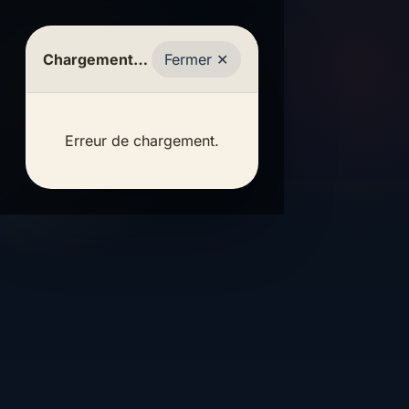
Vie
Transports
Chargement…
Fermer ✕
Réseau des
&
Inscriptions
scolaires
anciens
La
Inscriptions
infos
Circuits,
PRÉSENTATION
Un
Salle
Histoire
à l'École et
arrêts et
univers
Un
de
Erreur de chargement.
L'histoire de
Pibrac,
au Collège
différent,
recherche
l'établissement
endroit
l'établissement
La Salle
École
et
plus
de trajet
Pibrac
où
Collège
éditorial
archives
et plus
Rechercher
l'on
vieilles cartes
Le
mémoriel
L'établissement,
tableau
photographies
grandit
installé à Pibrac depuis
d'affichage
Inscriptions
ir la
Anciens
1877, accueille une
ntation
●
—
De
TRANSPORTS
Pré-
élèves
SCOLAIRES
école et un collège à une
tout
la
1877
2025–2026
Inscriptions
dizaine de kilomètres de
ce
maternelle
Un trajet
Cette
au
Les Frères
Toulouse. Il dispose
qui