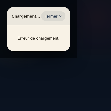
Vie
Transports
Chargement…
Fermer ✕
Réseau des
&
Inscriptions
scolaires
anciens
La
Inscriptions
infos
Circuits,
PRÉSENTATION
Un
Salle
Histoire
à l'École et
arrêts et
univers
Un
de
Erreur de chargement.
L'histoire de
Pibrac,
au Collège
différent,
recherche
l'établissement
endroit
l'établissement
La Salle
École
et
plus
de trajet
Pibrac
où
Collège
éditorial
archives
et plus
Rechercher
l'on
vieilles cartes
Le
mémoriel
L'établissement,
tableau
photographies
grandit
installé à Pibrac depuis
d'affichage
Inscriptions
ir la
Anciens
1877, accueille une
ntation
●
—
De
TRANSPORTS
Pré-
élèves
SCOLAIRES
école et un collège à une
tout
la
1877
2025–2026
Inscriptions
dizaine de kilomètres de
ce
maternelle
Un trajet
Cette
au
Les Frères
Toulouse. Il dispose
qui